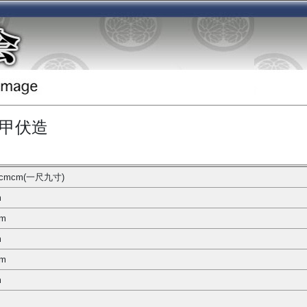
枚甲伏造
6cmcm(一尺九寸)
m
cm
m
cm
m