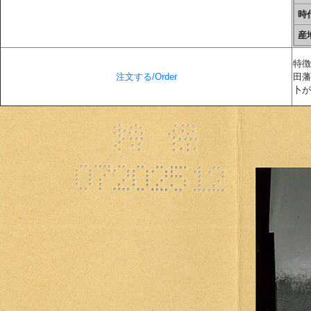
時代
産地
特徴
注文する/Order
田藩
卜が