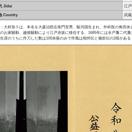
 Jidai
江戸
 Country
武蔵
：大村加卜は、本名を大森治部左衛門安秀、駿河国生まれ、外科医の角田休
のお家騒動、越後騒動により江戸赤坂に移住する、1685年には水戸藩二代
生涯のうちに作刀した数は100余振のみで作風は相州伝と備前伝の2様がある