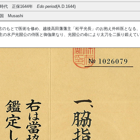
時代 正保1644年
Edo
period
(A.D.1644)
国 Musashi
古のもとで医術を修め、越後高田藩藩主「松平光長」のお抱え外科医となる
藩主の水戸光圀公の侍医と御伽衆なり、光圀公の命により太刀を二振り鍛えて