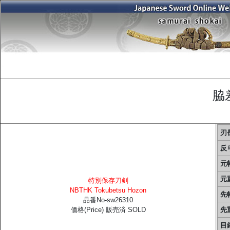
脇
刃長
反り
元幅
元重
特別保存刀剣
NBTHK Tokubetsu Hozon
先幅
品番No-sw26310
価格(Price) 販売済 SOLD
先重
目釘