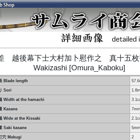
差 越後幕下士大村加卜慰作之 真十五
Wakizashi [Omura_Kaboku]
 Blade length
57.
 Sori
1.8
 Width at the hamachi
3.1
 Kasane
7m
 Wide at the Kissaki
2.1
 Saki kasane
5m
穴 Mekugi
2