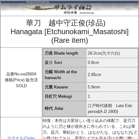
華刀 越中守正俊(珍品)
Hanagata [Etchunokami_Masatoshi]
(Rare item)
刃長 Blade length
29.2cm(九寸六分)
反り Sori
0.8cm
元幅 Width at the
品番No-sw26604
2.85cm
hamachi
価格(Price) 販売済
SOLD
元重 Kasane
5.9mm
目釘穴 Mekugi
1
江戸時代後期 Late Edo
時代 Jidai
period
(A.D.1800)
特徴：本作は大変珍しい造り込みの体配で、逆刃刀
のように刃と棟が逆向きに作られている、これは華
刀、花刀、華鉈(かとう、はながたな、はななた)など
注文する/Order
と呼ばれており、茶室などでお花を活ける際に腰に